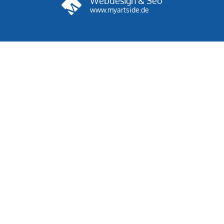
Webdesign & Seo
www.myartside.de