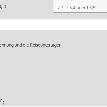
,- €
chnung und die Reiseunterlagen
)