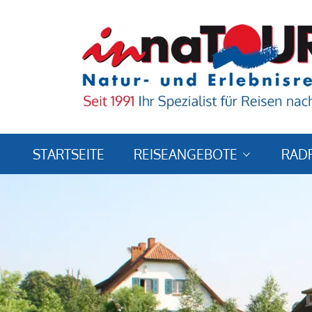
STARTSEITE
REISEANGEBOTE
RAD
Reiseländer & -ziele
Reisearten