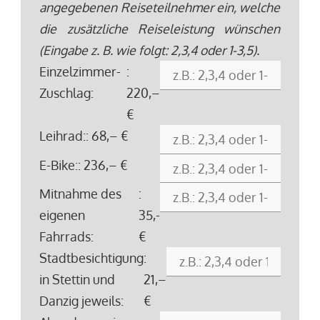
angegebenen Reiseteilnehmer ein, welche
die zusätzliche Reiseleistung wünschen
(Eingabe z. B. wie folgt: 2,3,4 oder 1-3,5).
Einzelzimmer-
:
Zuschlag:
220,–
€
Leihrad:
: 68,– €
E-Bike:
: 236,– €
Mitnahme des
:
eigenen
35,-
Fahrrads:
€
Stadtbesichtigung
:
in Stettin und
21,–
Danzig jeweils:
€