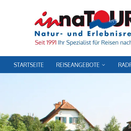
STARTSEITE
REISEANGEBOTE
RAD
Reiseländer & -ziele
Reisearten