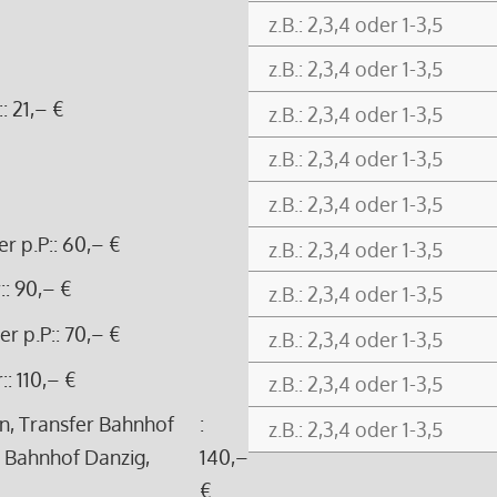
:
: 21,– €
r p.P:
: 60,– €
:
: 90,– €
r p.P:
: 70,– €
:
: 110,– €
in, Transfer Bahnhof
:
– Bahnhof Danzig,
140,–
€