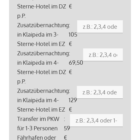
Sterne-Hotel im DZ
€
p.P.
Zusatzübernachtung
:
in Klaipėda im 3-
105
Sterne-Hotel im EZ
€
Zusatzübernachtung
:
in Klaipėda im 4-
69,50
Sterne-Hotel im DZ
€
p.P.
Zusatzübernachtung
:
in Klaipėda im 4-
129
Sterne-Hotel im EZ
€
Transfer im PKW
:
für 1-3 Personen
59
Fährhafen oder
€