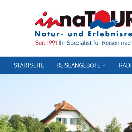
STARTSEITE
REISEANGEBOTE
RAD
Reiseländer & -ziele
Reisearten