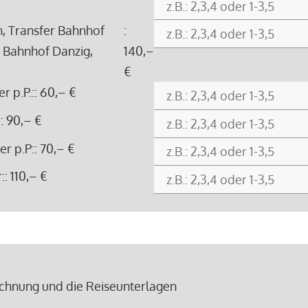
in, Transfer Bahnhof
:
– Bahnhof Danzig,
140,–
€
r p.P.:
: 60,– €
r
: 90,– €
r p.P:
: 70,– €
:
: 110,– €
chnung und die Reiseunterlagen