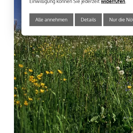
Einwilligung können Sie jederzeit
widerrufen
.
Alle annehmen
Details
Nur die Nö